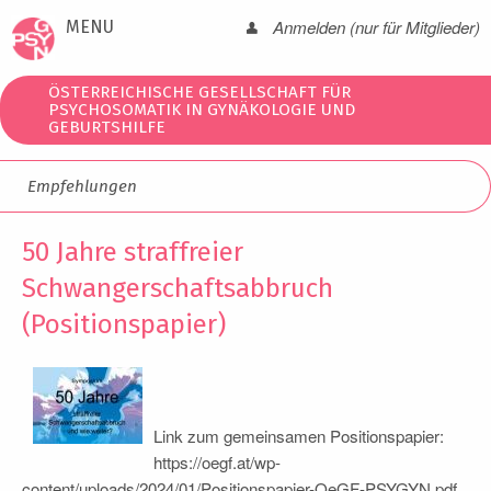
Anmelden (nur für Mitglieder)
MENU
ÖSTERREICHISCHE GESELLSCHAFT FÜR
PSYCHOSOMATIK IN GYNÄKOLOGIE UND
GEBURTSHILFE
Empfehlungen
50 Jahre straffreier
Schwangerschaftsabbruch
(Positionspapier)
Link zum gemeinsamen Positionspapier:
https://oegf.at/wp-
content/uploads/2024/01/Positionspapier-OeGF-PSYGYN.pdf