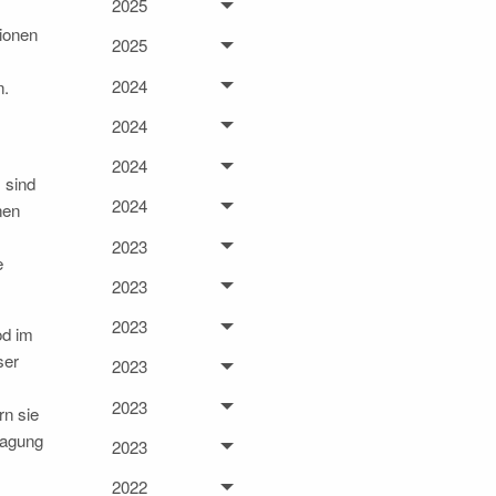
2025
ionen
2025
2024
n.
2024
2024
 sind
2024
nen
2023
e
2023
2023
od im
ser
2023
2023
rn sie
tagung
2023
2022