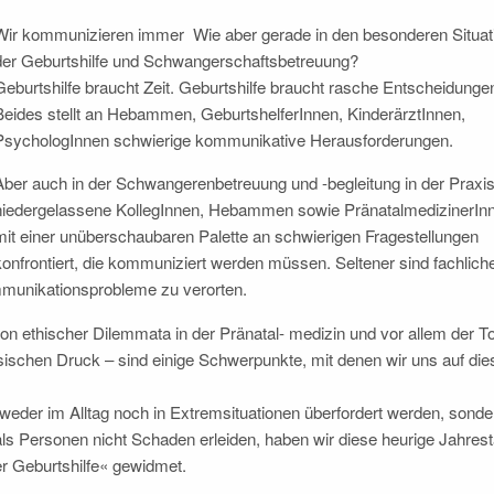
Wir kommunizieren immer Wie aber gerade in den besonderen Situat
der Geburtshilfe und Schwangerschaftsbetreuung?
Geburtshilfe braucht Zeit. Geburtshilfe braucht rasche Entscheidunge
Beides stellt an Hebammen, GeburtshelferInnen, KinderärztInnen,
PsychologInnen schwierige kommunikative Herausforderungen.
Aber auch in der Schwangerenbetreuung und -begleitung in der Praxis
niedergelassene KollegInnen, Hebammen sowie PränatalmedizinerIn
mit einer unüberschaubaren Palette an schwierigen Fragestellungen
konfrontiert, die kommuniziert werden müssen. Seltener sind fachlich
munikationsprobleme zu verorten.
ion ethischer Dilemmata in der Pränatal- medizin und vor allem der T
sischen Druck – sind einige Schwerpunkte, mit denen wir uns auf die
weder im Alltag noch in Extremsituationen überfordert werden, sonde
ls Personen nicht Schaden erleiden, haben wir diese heurige Jahres
 Geburtshilfe« gewidmet.